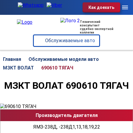
Как доехать
Услуги
Технический
консультант
судебно-экспертной
Обслуживаемые авто
коллегии
Обслуживаемые авто
О нас
Отзывы
Главная
Обслуживаемые модели авто
690610 ТЯГАЧ
МЗКТ ВОЛАТ
Блог
МЗКТ ВОЛАТ 690610 ТЯГАЧ
Контакты
Диспетчерская служба:
+375 29 602-60-72
Производитель двигателя
ЯМЗ-238Д, -238Д1,13,18,19,22
г. Минск, ул. Клары Цеткин, 49,