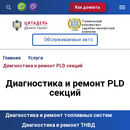
Как доехать
Услуги
Технический
консультант
судебно-экспертной
Обслуживаемые авто
коллегии
Обслуживаемые авто
О нас
Отзывы
Главная
Услуги
Диагностика и ремонт PLD секций
Блог
Диагностика и ремонт PLD
Контакты
секций
Диспетчерская служба:
+375 29 602-60-72
Диагностика и ремонт топливных систем
Диагностика и ремонт ТНВД
г. Минск, ул. Клары Цеткин, 49,