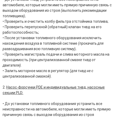
автомобиле, которые могли иметь прямую причинную связь с
выходом оборудования из строя
(выполнить рекомендации
топливщика)
;
• Проверить и очистить колбу фильтра отстойника топлива;
• Проверить перепускной (обратный) клапан тнвд на его
работоспособность;
• После установки топливного оборудования исключить
нахождения воздуха в топливной системе
(прокачать для
развоздушивания всю топливную систему)
;
• Проверить магистраль подачи и слива моторного масла на
проходимость
(при централизованной смазке тнвд от
двигателя)
.
• Залить моторное масло в регулятор
(для тнвд не с
централизованной смазкой).
2.
Насос-форсунки
PDE и индивидуальные тнвд, насосные
секции PLD:
• До установки топливного оборудования устранить все
неисправности на автомобиле, которые могли иметь прямую
причинную связь с выходом оборудования из строя