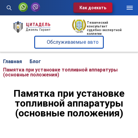
Как доехать
Услуги
Технический
консультант
судебно-экспертной
Обслуживаемые авто
коллегии
Обслуживаемые авто
О нас
Отзывы
Главная
Блог
Памятка при установке топливной аппаратуры
Блог
(основные положения)
Контакты
Памятка при установке
топливной аппаратуры
Диспетчерская служба:
(основные положения)
+375 29 602-60-72
г. Минск, ул. Клары Цеткин, 49,