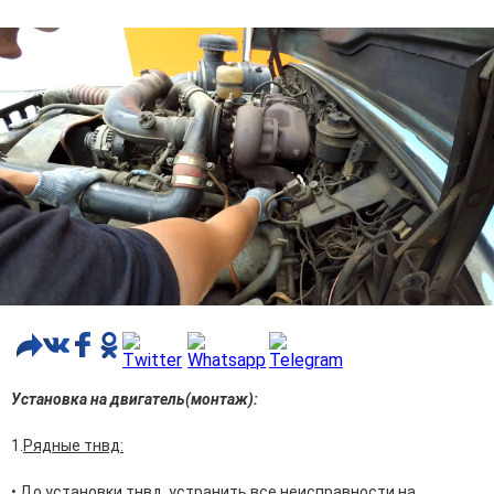
строение 5, офис 12
Установка на двигател
ь(
монтаж):
1.
Рядные тнвд:
• До установки тнвд, устранить все неисправности на