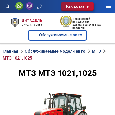
Как доехать
Услуги
Технический
консультант
судебно-экспертной
Обслуживаемые авто
коллегии
Обслуживаемые авто
О нас
Отзывы
Главная
Обслуживаемые модели авто
МТЗ
МТЗ 1021,1025
Блог
МТЗ МТЗ 1021,1025
Контакты
Диспетчерская служба:
+375 29 602-60-72
г. Минск, ул. Клары Цеткин, 49,