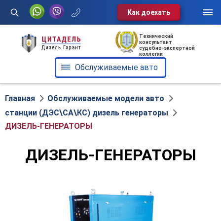
Как доехать
Услуги
Технический
консультант
судебно-экспертной
Обслуживаемые авто
коллегии
Обслуживаемые авто
О нас
Отзывы
Главная
Обслуживаемые модели авто
станции (ДЭС\СА\КС) дизель генераторы
Блог
ДИЗЕЛЬ-ГЕНЕРАТОРЫ
Контакты
ДИЗЕЛЬ-ГЕНЕРАТОРЫ
Диспетчерская служба:
+375 29 602-60-72
г. Минск, ул. Клары Цеткин, 49,