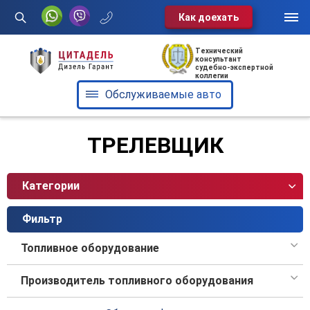
Как доехать
Услуги
Технический
консультант
судебно-экспертной
Обслуживаемые авто
коллегии
Обслуживаемые авто
О нас
Отзывы
ТРЕЛЕВЩИК
Блог
Категории
Контакты
Фильтр
Диспетчерская служба:
Топливное оборудование
+375 29 602-60-72
Производитель топливного оборудования
г. Минск, ул. Клары Цеткин, 49,