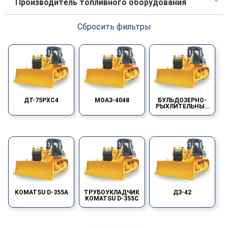
Производитель топливного оборудования
строение 5, офис 12
Сбросить фильтры
ДТ-75РХС4
МОАЗ-4048
БУЛЬДОЗЕРНО-
РЫХЛИТЕЛЬНЫЙ
АГРЕГАТ ДЭТ
400(320) ЧТЗ
УРАЛТРАК
KOMATSU D-355А
ТРУБОУКЛАДЧИК
ДЗ-42
KOMATSU D-355С